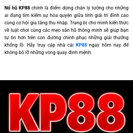
Nổ hũ KP88
chính là điểm dừng chân lý tưởng cho những
ai đang tìm kiếm sự hòa quyện giữa tính giải trí đỉnh cao
cùng cơ hội gia tăng thu nhập. Trang bị cho mình kiến thức
về luật chơi cùng các mẹo săn hũ thông minh sẽ giúp bạn
tự tin hơn trên con đường chinh phục những giải thưởng
khổng lồ. Hãy truy cập nhà cái
KP88
ngay hôm nay để
không bỏ lỡ những vòng quay định mệnh.