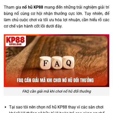
Tham gia
nổ hũ KP88
mang đến những trải nghiệm giải trí
bùng nổ cùng cơ hội nhận thưởng cực lớn. Tuy nhiên, để
làm chủ cuộc chơi và tối ưu hóa lợi nhuận, cần hiểu rõ các
cơ chế vận hành cốt lõi dưới đây.
FAQ cần giải mã khi chơi nổ hũ đổi thưởng
Tại sao tôi nên chọn nổ hũ KP88 thay vì các sân chơi