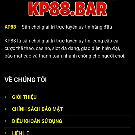
KP88
– Sân chơi giải trí trực tuyến uy tín hàng đầu
KP88 là sân chơi giải trí trực tuyến uy tín, cung cấp cá
cược thể thao, casino, slot đa dạng, giao diện hiện đại,
bảo mật cao và thanh toán nhanh chóng cho người chơi.
VỀ CHÚNG TÔI
GIỚI THIỆU
CHÍNH SÁCH BẢO MẬT
ĐIỀU KHOẢN SỬ DỤNG
LIÊN HỆ