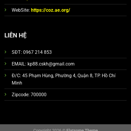
WebSite:
https://coz.ae.org/
LIÊN HỆ
SĐT: 0967 214 853
EMAIL:
kp88.cskh@gmail.com
Đ/C: 45 Phạm Hùng, Phường 4, Quận 8, TP. Hồ Chí
Minh
Zipcode: 700000
Copyright 2026 ©
Flatsome Theme