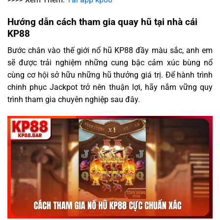
Hướng dẫn cách tham gia quay hũ tại nhà cái
KP88
Bước chân vào thế giới nổ hũ KP88 đầy màu sắc, anh em
sẽ được trải nghiệm những cung bậc cảm xúc bùng nổ
cùng cơ hội sở hữu những hũ thưởng giá trị. Để hành trình
chinh phục Jackpot trở nên thuận lợi, hãy nắm vững quy
trình tham gia chuyên nghiệp sau đây.