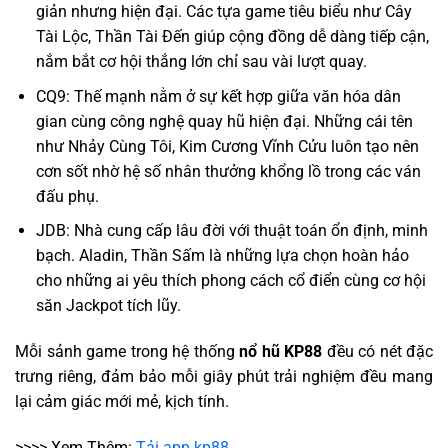
giản nhưng hiện đại. Các tựa game tiêu biểu như Cây
Tài Lộc, Thần Tài Đến giúp cộng đồng dễ dàng tiếp cận,
nắm bắt cơ hội thắng lớn chỉ sau vài lượt quay.
CQ9: Thế mạnh nằm ở sự kết hợp giữa văn hóa dân
gian cùng công nghệ quay hũ hiện đại. Những cái tên
như Nhảy Cùng Tôi, Kim Cương Vĩnh Cửu luôn tạo nên
cơn sốt nhờ hệ số nhân thưởng khổng lồ trong các ván
đấu phụ.
JDB: Nhà cung cấp lâu đời với thuật toán ổn định, minh
bạch. Aladin, Thần Sấm là những lựa chọn hoàn hảo
cho những ai yêu thích phong cách cổ điển cùng cơ hội
săn Jackpot tích lũy.
Mỗi sảnh game trong hệ thống
nổ hũ KP88
đều có nét đặc
trưng riêng, đảm bảo mỗi giây phút trải nghiệm đều mang
lại cảm giác mới mẻ, kịch tính.
>>>> Xem Thêm:
Tải app kp88