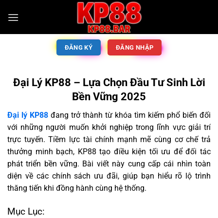
ĐĂNG KÝ
ĐĂNG NHẬP
Đại Lý KP88 – Lựa Chọn Đầu Tư Sinh Lời
Bền Vững 2025
Đại lý KP88
đang trở thành từ khóa tìm kiếm phổ biến đối
với những người muốn khởi nghiệp trong lĩnh vực giải trí
trực tuyến. Tiềm lực tài chính mạnh mẽ cùng cơ chế trả
thưởng minh bạch, KP88 tạo điều kiện tối ưu để đối tác
phát triển bền vững. Bài viết này cung cấp cái nhìn toàn
diện về các chính sách ưu đãi, giúp bạn hiểu rõ lộ trình
thăng tiến khi đồng hành cùng hệ thống.
Mục Lục: