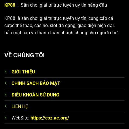
KP88
– Sân chơi giải trí trực tuyến uy tín hàng đầu
KP88 là sân chơi giải trí trực tuyến uy tín, cung cấp cá
cược thể thao, casino, slot đa dạng, giao diện hiện đại,
bảo mật cao và thanh toán nhanh chóng cho người chơi.
VỀ CHÚNG TÔI
GIỚI THIỆU
CHÍNH SÁCH BẢO MẬT
ĐIỀU KHOẢN SỬ DỤNG
LIÊN HỆ
WebSite:
https://coz.ae.org/