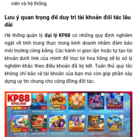
viên và hệ thống.
Lưu ý quan trọng để duy trì tài khoản đối tác lâu
dài
Hệ thống quản lý
đại lý KP88
có những quy định nghiêm
ngặt về tính trung thực trong kinh doanh nhằm đảm bảo
môi trường công bằng. Các hành vi gian lận hoặc tự tạo tài
khoản dưới link của mình để trục lợi hoa hồng sẽ bị xử lý
nghiêm khắc theo điều khoản đã ký kết. Tuân thủ quy tắc
không chỉ bảo vệ tài khoản của bạn mà còn góp phần xây
dựng uy tín chung cho cộng đồng đối tác.