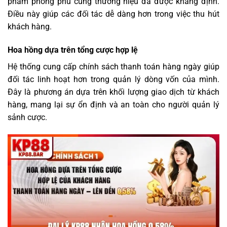
phẩm phong phú cùng thương hiệu đã được khẳng định.
Điều này giúp các đối tác dễ dàng hơn trong việc thu hút
khách hàng.
Hoa hồng dựa trên tổng cược hợp lệ
Hệ thống cung cấp chính sách thanh toán hàng ngày giúp
đối tác linh hoạt hơn trong quản lý dòng vốn của mình.
Đây là phương án dựa trên khối lượng giao dịch từ khách
hàng, mang lại sự ổn định và an toàn cho người quản lý
sảnh cược.