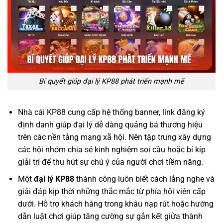
Bí quyết giúp đại lý KP88 phát triển mạnh mẽ
Nhà cái KP88 cung cấp hệ thống banner, link đăng ký
định danh giúp đại lý dễ dàng quảng bá thương hiệu
trên các nền tảng mạng xã hội. Nên tập trung xây dựng
các hội nhóm chia sẻ kinh nghiệm soi cầu hoặc bí kíp
giải trí để thu hút sự chú ý của người chơi tiềm năng.
Một
đại lý KP88
thành công luôn biết cách lắng nghe và
giải đáp kịp thời những thắc mắc từ phía hội viên cấp
dưới. Hỗ trợ khách hàng trong khâu nạp rút hoặc hướng
dẫn luật chơi giúp tăng cường sự gắn kết giữa thành