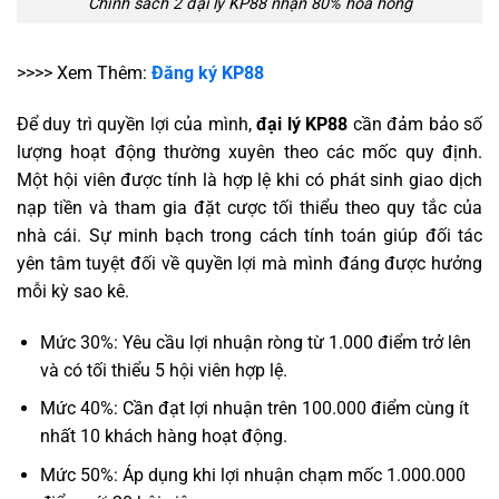
Chính sách 2 đại lý KP88 nhận 80% hoa hồng
>>>> Xem Thêm:
Đăng ký KP88
Để duy trì quyền lợi của mình,
đại lý KP88
cần đảm bảo số
lượng hoạt động thường xuyên theo các mốc quy định.
Một hội viên được tính là hợp lệ khi có phát sinh giao dịch
nạp tiền và tham gia đặt cược tối thiểu theo quy tắc của
nhà cái. Sự minh bạch trong cách tính toán giúp đối tác
yên tâm tuyệt đối về quyền lợi mà mình đáng được hưởng
mỗi kỳ sao kê.
Mức 30%: Yêu cầu lợi nhuận ròng từ 1.000 điểm trở lên
và có tối thiểu 5 hội viên hợp lệ.
Mức 40%: Cần đạt lợi nhuận trên 100.000 điểm cùng ít
nhất 10 khách hàng hoạt động.
Mức 50%: Áp dụng khi lợi nhuận chạm mốc 1.000.000